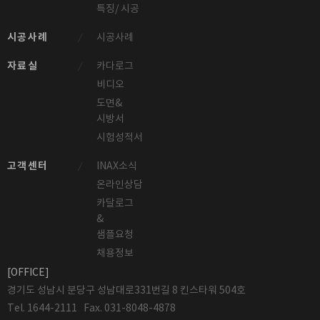
특징/ 시공
시공사례
시공사례
자료실
카다로그
비디오
도면&
시방서
시험성적서
고객센터
INAX소식
온라인상담
카달로그
&
샘플요청
채용정보
[OFFICE]
경기도 성남시 분당구 성남대로331번길 8 킨스타워 504호
Tel. 1644-2111 Fax. 031-8048-4878